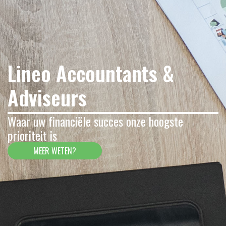
Lineo Accountants &
Adviseurs
Waar uw financiële succes onze hoogste
prioriteit is
MEER WETEN?